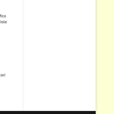
fico
ciale
tori